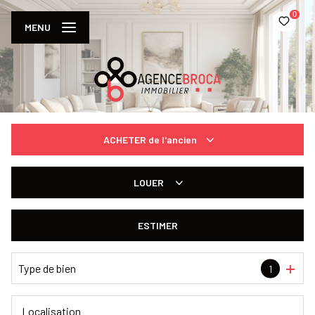
0
MENU
ACHETER
de l'ancien
De l'ancien
LOUER
à l'année
ESTIMER
De l'immo pro
Type de bien
1