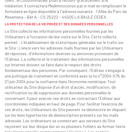
client, le Consommateur pourra recourir gratuitement à la
médiation. Il contactera Medimmoconso par e-mail en remplissant le
formulaire en ligne disponible à l'adresse suivante : 1 Allée du Parc de
Mesemena – Bât A – CS 25222 – 44505 LA BAULE CEDEX..
LA PROTECTION DE LA VIE PRIVÉE ET DES DONNÉES PERSONNELLES
Le Site collecte les informations personnelles fournies par les
Utilisateurs à l'occasion de leur visite sur le Site. Cette collecte
permet : L'établissement de statistiques générales sur le trafic sur
le Site ; L'envoi vers les adresses mails fournies par les Utilisateurs
de réponses, d'informations diverses ou annonces provenant de
l'Editeur. La collecte et le traitement des informations personnelles
sur Internet doivent se faire dans le respect des droits
fondamentaux des personnes. Par conséquent, l'Editeur s'engage à
une politique de traitement en conformité avec la loi n°2004-575 du
21 juin 2004 pour la confiance dans l'économie numérique. Tout
utilisateur du Site dispose d'un droit d'accès, modification, de
rectification ou de suppression aux données personnelles le
concernant. Il peut exercer ces droits en contactant l'Editeur aux
coordonnées indiquées en haut de page. Pour faciliter l'exercice de
ces droits, les Utilisateurs du Site peuvent se désinscrire en cliquant
sur les liens hypertextes de désinscription présents sur les mails
adressés. Les ordinateurs se connectant aux serveurs du Site
reçoivent sur leur disque dur un ou plusieurs fichiers au format texte
très légers appelés communément " Cookies ". Les cookies