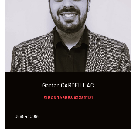
Gaetan CARDEILLAC
EI RCS TARBES 933951121
0699430996