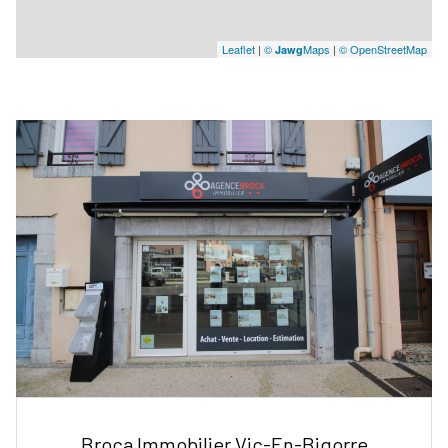
Leaflet
|
©
Maps
|
© OpenStreetMap
Jawg
Broca Immobilier Vic-En-Bigorre