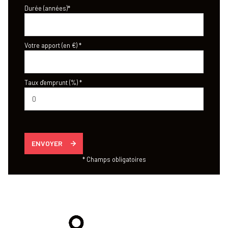
Durée (années)*
Votre apport (en €) *
Taux d'emprunt (%) *
ENVOYER
* Champs obligatoires