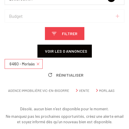
Budget
FILTRER
VOIR LES
0
ANNONCES
64160 - Morlaàs
RÉINITIALISER
AGENCE IMMOBILIÈRE VIC-EN-BIGORRE
VENTE
MORLAAS
Désolé, aucun bien n'est disponible pour le moment.
Ne manquez pas les prochaines opportunités, créez une alerte email
et soyez informé dès qu'un nouveau bien est disponible.