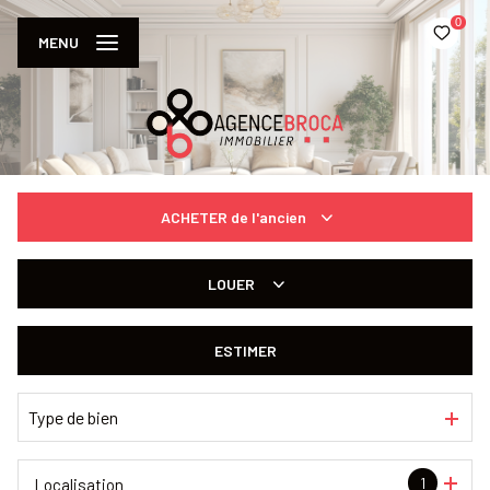
0
MENU
ACHETER
de l'ancien
De l'ancien
LOUER
à l'année
ESTIMER
De l'immo pro
Type de bien
1
Localisation