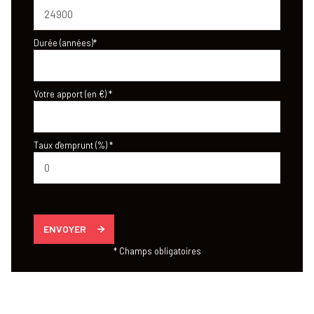
Durée (années)*
Votre apport (en €) *
Taux d'emprunt (%) *
ENVOYER
* Champs obligatoires