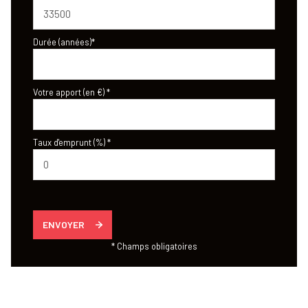
Durée (années)*
Votre apport (en €) *
Taux d'emprunt (%) *
ENVOYER
* Champs obligatoires