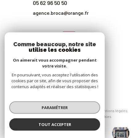
05 62 96 50 50
agence.broca@orange.fr
NOS RÉSEAUX
Comme beaucoup, notre site
Nous suivre
utilise les cookies
On aimerait vous accompagner pendant
votre visite.
En poursuivant, vous acceptez l'utilisation des
cookies par ce site, afin de vous proposer des
contenus adaptés et réaliser des statistiques !
© 2026 | Tous droits réservés
PARAMÉTRER
Nos honoraires
Nos partenaires
Mentions légales
Admin
Politique RGPD
Cookies
TOUT ACCEPTER
Broca Immobilier Vic-en-Bigorre
Réalisé par :
Agence