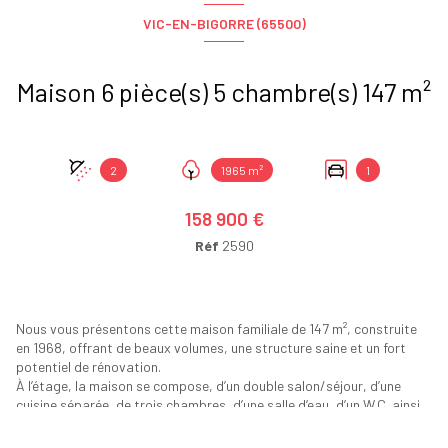
VIC-EN-BIGORRE (65500)
Maison 6 pièce(s) 5 chambre(s) 147 m²
2
1965 m²
1
158 900 €
Réf
2590
Nous vous présentons cette maison familiale de 147 m², construite
en 1968, offrant de beaux volumes, une structure saine et un fort
potentiel de rénovation.
À l’étage, la maison se compose, d’un double salon/séjour, d’une
cuisine séparée, de trois chambres, d’une salle d’eau, d’un W.C. ainsi
que d’un cellier.
Au rez-de-chaussée, vous trouverez une seconde entrée, deux pièces