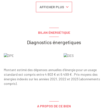
ouvertes, une chaufferie ainsi qu’un grand garage.
AFFICHER PLUS
Située à proximité du centre-ville, la maison bénéficie d’une
localisation idéale, proche des commerces, des écoles et des axes
principaux.
Vous pourrez également profiter d’un beau parc arboré de 1965m²,
parfait pour les beaux jours.
Travaux de rafraichissement à prévoir.
BILAN ÉNERGÉTIQUE
N'hésitez pas à nous contacter pour plus d'information ou visite.
Diagnostics énergetiques
Les informations sur les risques auxquels ce bien est exposé sont
disponibles sur le site
Géorisques
Montant estimé des dépenses annuelles d'énergie pour un usage
standard est compris entre 4 803 € et 6 499 € . Prix moyens des
énergies indexés sur les années 2021, 2022 et 2023 (abonnements
compris).
A PROPOS DE CE BIEN