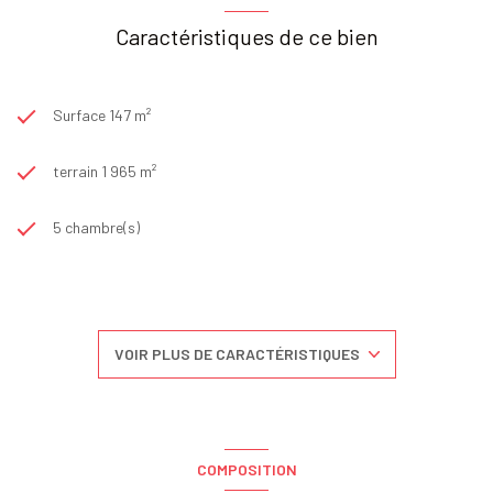
Caractéristiques de ce bien
Surface 147 m²
terrain 1 965 m²
5 chambre(s)
2 salle(s) d'eau
construit en 1968
VOIR PLUS DE CARACTÉRISTIQUES
cuisine séparée (équipée)
Chauffage individuel : chaudière (fioul)
COMPOSITION