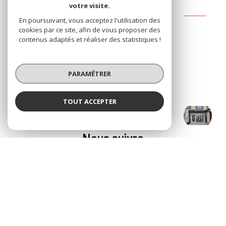
votre visite.
Broca Immobilier Vic-en-Bigorre
En poursuivant, vous acceptez l'utilisation des
cookies par ce site, afin de vous proposer des
19 boulevard d'Alsace
contenus adaptés et réaliser des statistiques !
65500
Vic-en-Bigorre
05 62 96 50 50
PARAMÉTRER
agence.broca@orange.fr
TOUT ACCEPTER
Broca Immobilier Vic-en-Bigorre
NOS RÉSEAUX
Agence
Nous suivre
© 2026 | Tous droits réservés