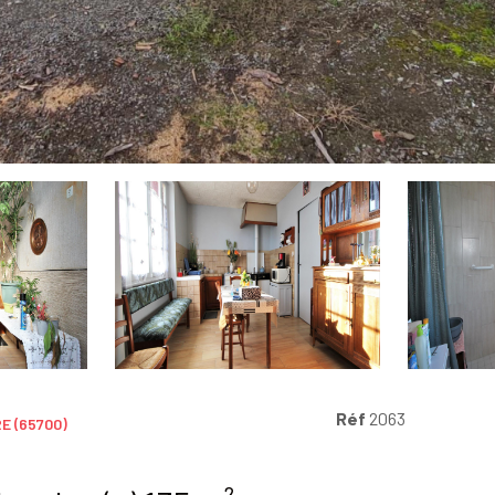
Réf
2063
E (65700)