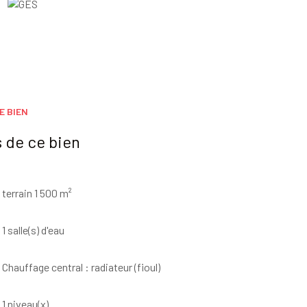
E BIEN
 de ce bien
terrain 1 500 m²
1 salle(s) d'eau
Chauffage central : radiateur (fioul)
1 niveau(x)