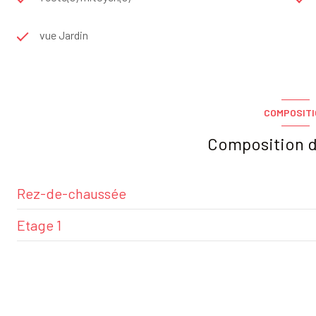
vue Jardin
COMPOSIT
Composition d
Rez-de-chaussée
Etage 1
entrée
salon séjour
chambre
cuisine
chambre 2
salle d'eau