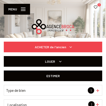
0
MENU
ACHETER
de l'ancien
De l'ancien
LOUER
à l'année
ESTIMER
De l'immo pro
Type de bien
1
1
Localisation