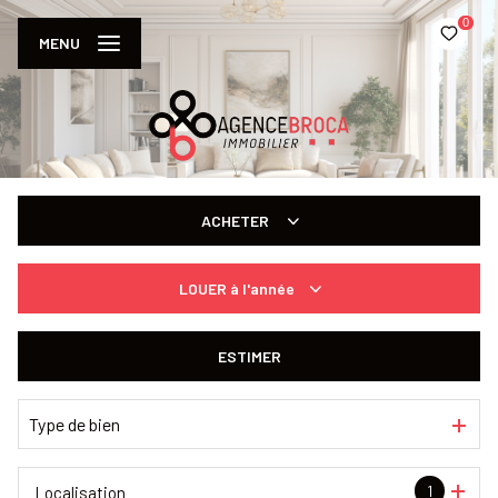
0
MENU
ACHETER
De l'ancien
LOUER
à l'année
à l'année
ESTIMER
De l'immo pro
Type de bien
1
Localisation